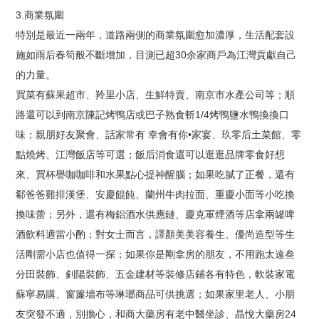
3.商業氛圍
特別是最近一兩年，道路兩側的商業氛圍愈加濃厚，生活配套設
施如雨后春筍般不斷增加，目測已超30余家商戶為江灣貢獻自己
的力量。
買菜有蘇果超市、羚里小店、生鮮特賣、南京市水產公司等；順
路還可以到南京陳記烤鴨店或巴子熟食斬1/4烤鴨鹽水鴨換換口
味；親朋好友聚會、話家常有 幸會有你•家宴、玖零后土菜館、零
點燒烤、江灣飯店等可選；飯后消食還可以逛逛品牌零食好想
來、買杯譽咖咖啡和水果點心提神醒腦；如果吃膩了正餐，還有
郗爸爸雞排漢堡、安慶餛飩、蘭州牛肉拉面、重慶小面等小吃換
換味蕾；另外，還有梅鋁酒水供應鏈、慶克軍煙酒等店拿兩罐啤
酒飲料適當小酌；對女士而言，譯顏美美容養生、優尚造型等生
活剛需小店也值得一探；如果你是剛拿房的朋友，不用跑太遠叁
分田裝飾、釗陽裝飾、五金建材等裝修店鋪各有特色，軟裝家電
蘇寧易購、窗簾墻布等琳瑯商品可供挑選；如果家里老人、小朋
友突發不適，別擔心，和商大藥房有老中醫坐診、晶悅大藥房24