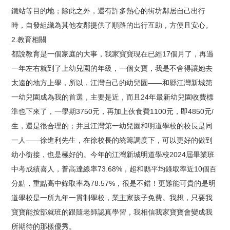
鐵站等目的地；除此之外，還有許多熱心的街坊鄰居自己出行
時，自發組織為其他友鄰提供了順路的出行互助，方便且安心。
2.教育相關
都說教育是一個家庭的大事，我家寶寶現在已經17個月了，再過
一年左右就到了上幼兒園的年級，一個女寶，我是不舍得讓她去
太遠的地方上學，所以，江灣自己的幼兒園——和縣江灣新城第
一幼兒園成為我的首選，主要是近，而且24年最新幼兒園收費標
準也下來了，一學期3750元，再加上伙食費1100元，即4850元/
生，還是很合理的；并且江灣第一幼兒園和明道學校的校長是同
一人——徐進利先生，在徐校長的統籌調度下，可以更好的做到
幼小銜接，也是極好的。今年的江灣新城明道學校2024屆畢業班
中考成績喜人，普高達線率73.68%，超和縣平均錄取率近10個百
分點，重點高中錄取率為78.57%，很是不錯！更難能可貴的是明
道學校是一所九年一貫制學校，業主家孩子免費。我想，只要我
寶寶能按部就班的跟隨老師認真學習，我相信我家寶寶會變成我
所期待的那樣優秀。