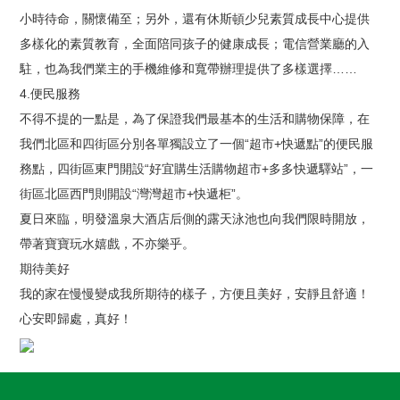
小時待命，關懷備至；另外，還有休斯頓少兒素質成長中心提供
多樣化的素質教育，全面陪同孩子的健康成長；電信營業廳的入
駐，也為我們業主的手機維修和寬帶辦理提供了多樣選擇……
4.便民服務
不得不提的一點是，為了保證我們最基本的生活和購物保障，在
我們北區和四街區分別各單獨設立了一個“超市+快遞點”的便民服
務點，四街區東門開設“好宜購生活購物超市+多多快遞驛站”，一
街區北區西門則開設“灣灣超市+快遞柜”。
夏日來臨，明發溫泉大酒店后側的露天泳池也向我們限時開放，
帶著寶寶玩水嬉戲，不亦樂乎。
期待美好
我的家在慢慢變成我所期待的樣子，方便且美好，安靜且舒適！
心安即歸處，真好！ 