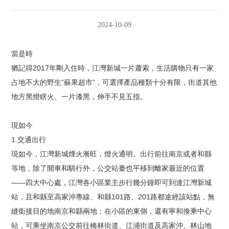
2024-10-09
當是時
猶記得2017年剛入住時，江灣新城一片蕭索，生活購物只有一家
占地不大的野生“蘇果超市”，可選擇產品種類十分有限，街道其他
地方黑燈瞎火、一片漆黑，伸手不見五指。
現如今
1.交通出行
現如今，江灣新城煙火漸旺，燈火通明。出行前往南京或者和縣
等地，除了開車和騎行外，公交站臺也平移到離家最近的位置
——四大中心處，江灣各小區業主步行幾分鐘即可到達江灣新城
站，且和縣至高家沖專線、和縣101路、201路都途經該站點，無
縫銜接目的地南京和縣兩地；在小區的東側，還有寧和換乘中心
站，可乘坐南京公交前往橋林街道、江浦街道及高家沖、林山地