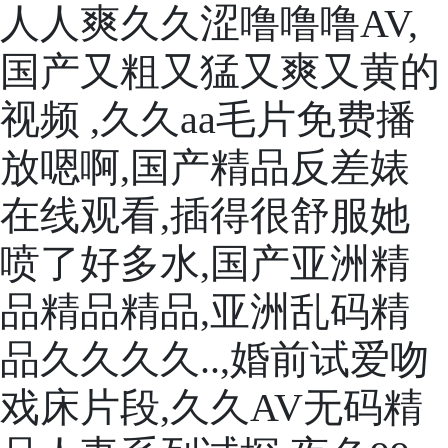
人人爽久久涩噜噜噜AV,
国产又粗又猛又爽又黄的
视频 ,久久aa毛片免费播
放嗯啊,国产精品反差婊
在线观看,插得很舒服她
喷了好多水,国产亚洲精
品精品精品,亚洲乱码精
品久久久久..,婚前试爱吻
戏床片段,久久AV无码精